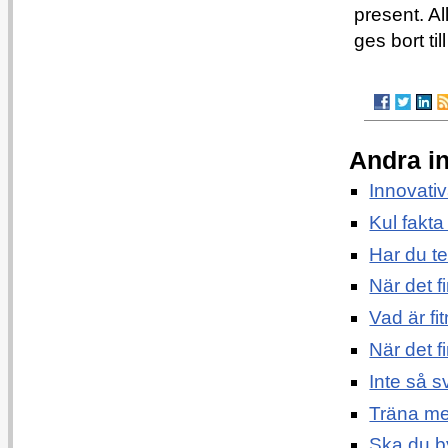
present. A
ges bort ti
Andra i
Innovativ
Kul fakt
Har du te
När det f
Vad är fi
När det 
Inte så sv
Träna m
Ska du b