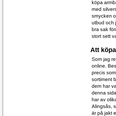
köpa armba
med silver
smycken onl
utbud och 
bra sak för
stort sett 
Att köp
Som jag re
online. Bes
precis som 
sortiment 
dem har va
denna sida 
har av oli
Alingsås, s
är på jakt e