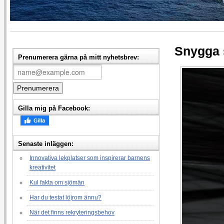
Snygga 
Prenumerera gärna på mitt nyhetsbrev:
Gilla mig på Facebook:
Senaste inläggen:
Innovativa lekplatser som inspirerar barnens
kreativitet
Kul fakta om sjömän
Har du testat löjrom ännu?
När det finns rekryteringsbehov